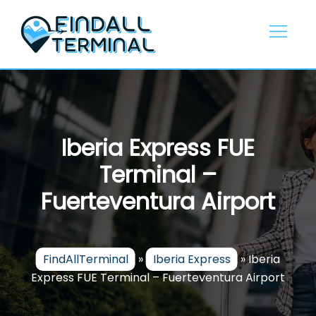
Skip
to
content
Iberia Express FUE
Terminal –
Fuerteventura Airport
FindAllTerminal
»
Iberia Express
»
Iberia
Express FUE Terminal – Fuerteventura Airport