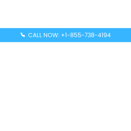
CALL NOW: +1-855-738-4194
Popular Guides
Advanced Air DAL Terminal – Dallas Love Field
Aegean Airlines CCS Terminal – Simón Bolívar
International Airport
Air Canada GMP Terminal – Gimpo International
Airport
Alaska Airlines ENA Terminal – Kenai Municipal
Airport